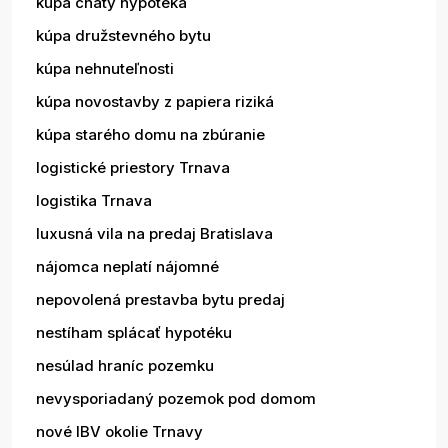
kúpa chaty hypotéka
kúpa družstevného bytu
kúpa nehnuteľnosti
kúpa novostavby z papiera riziká
kúpa starého domu na zbúranie
logistické priestory Trnava
logistika Trnava
luxusná vila na predaj Bratislava
nájomca neplatí nájomné
nepovolená prestavba bytu predaj
nestíham splácať hypotéku
nesúlad hraníc pozemku
nevysporiadaný pozemok pod domom
nové IBV okolie Trnavy