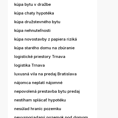
kúpa bytu v dražbe
kúpa chaty hypotéka
kúpa družstevného bytu
kúpa nehnuteľnosti
kúpa novostavby z papiera riziká
kúpa starého domu na zbúranie
logistické priestory Trnava
logistika Trnava
luxusná vila na predaj Bratislava
nájomca neplatí nájomné
nepovolená prestavba bytu predaj
nestíham splácať hypotéku
nesúlad hraníc pozemku
nevysporiadaný pozemok pod domom