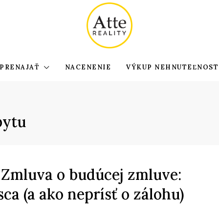
PRENAJAŤ
NACENENIE
VÝKUP NEHNUTEĽNOST
bytu
 Zmluva o budúcej zmluve:
sca (a ako neprísť o zálohu)