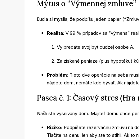
Mýtus o “Výmennej zmluve”
Ľudia si myslia, že podpíšu jeden papier (“Zmlu
Realita:
V 99 % prípadov sa “výmena” real
Vy predáte svoj byt cudzej osobe A.
Za získané peniaze (plus hypotéku) kú
Problém:
Tieto dve operácie na seba musi
nájdete dom, nemáte kde bývať. Ak nájdet
Pasca č. 1: Časový stres (Hra
Našli ste vysnívaný dom. Majiteľ domu chce peni
Riziko:
Podpíšete rezervačnú zmluvu na dom
Tlačíte na cenu, len aby ste to stihli. Ak to