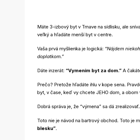
Máte 3-izbový byt v Trnave na sídlisku, ale sn
veľký a hľadáte menší byt v centre.
Vaša prvá myšlienka je logická:
“Nájdem niekoh
doplatkom.”
Dáte inzerát:
“Vymením byt za dom.”
A čakáte
Prečo? Pretože hľadáte ihlu v kope sena. Prav
byt, v čase, keď vy chcete JEHO dom, a obom v
Dobrá správa je, že “výmena” sa dá zrealizovať. 
Toto nie je návod na bartrový obchod. Toto je man
blesku”
.