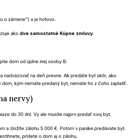
vu o zámene”) a je hotovo.
izuje ako
dve samostatné Kúpne zmluvy
.
pite dom od úplne inej osoby B.
a nadväzovať na deň presne. Ak predáte byt skôr, ako
e dom, kým nemáte predaný byt, nemáte ho z čoho zaplatiť.
 na nervy)
aze do 30 dní. Vy ale musíte najprv predať svoj byt.
 a zložíte zálohu 5 000 €. Potom v panike predávate byt.
 nestihnete, prídete o dom aj o zálohu.