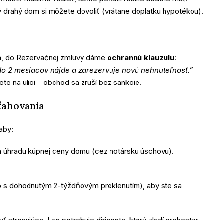
ý drahý dom si môžete dovoliť (vrátane doplatku hypotékou).
a, do Rezervačnej zmluvy dáme
ochrannú klauzulu
:
 do 2 mesiacov nájde a zarezervuje novú nehnuteľnosť.”
te na ulici – obchod sa zruší bez sankcie.
sťahovania
aby:
 úhradu kúpnej ceny domu (cez notársku úschovu).
o s dohodnutým 2-týždňovým preklenutím), aby ste sa
 stresujúca. Len potrebuje dirigenta, ktorý zladí orchester.