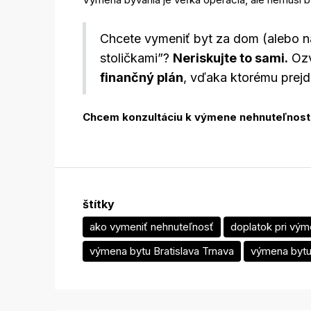
Chcete vymeniť byt za dom (alebo n
stoličkami”?
Neriskujte to sami.
Ozv
finančný plán
, vďaka ktorému prejd
Chcem konzultáciu k výmene nehnuteľnost
štítky
ako vymeniť nehnuteľnosť
doplatok pri vým
výmena bytu Bratislava Trnava
výmena byt