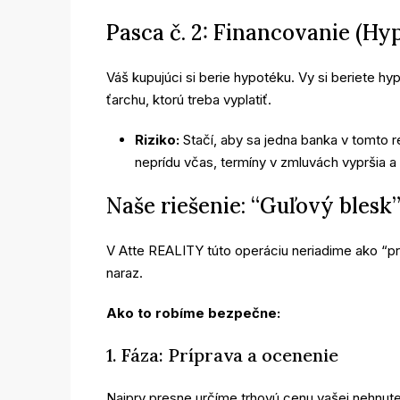
Pasca č. 2: Financovanie (H
Váš kupujúci si berie hypotéku. Vy si beriete h
ťarchu, ktorú treba vyplatiť.
Riziko:
Stačí, aby sa jedna banka v tomto r
neprídu včas, termíny v zmluvách vypršia a
Naše riešenie: “Guľový bles
V Atte REALITY túto operáciu neriadime ako “pr
naraz.
Ako to robíme bezpečne:
1. Fáza: Príprava a ocenenie
Najprv presne určíme trhovú cenu vašej nehnute