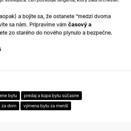
aopak) a bojíte sa, že ostanete “medzi dvoma
ite sa nám. Pripravíme vám
časový a
ete zo starého do nového plynulo a bezpečne.
i
ene bytu
predaj a kúpa bytu súčasne
u za dom
výmena bytu za menší