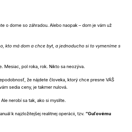
ívate o dome so záhradou. Alebo naopak – dom je vám už
o, kto má dom a chce byt, a jednoducho si to vymeníme s
. Mesiac, pol roka, rok. Nikto sa neozýva.
depodobnosť, že nájdete človeka, ktorý chce presne VÁŠ
ám sedia ceny, je takmer nulová.
Ale nerobí sa tak, ako si myslíte.
uál k najzložitejšej realitnej operácii, tzv.
“Guľovému