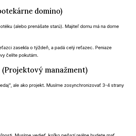
ypotekárne domino)
ypotéku (alebo prenášate starú). Majiteľ domu má na dome
eťazci zasekla o týždeň, a padá celý reťazec. Peniaze
 vy čelíte pokutám.
k” (Projektový manažment)
edaj”, ale ako projekt. Musíme zosynchronizovať 3-4 strany
ľnosti. Musíme vedieť, koľko peňazí reálne budete mať.