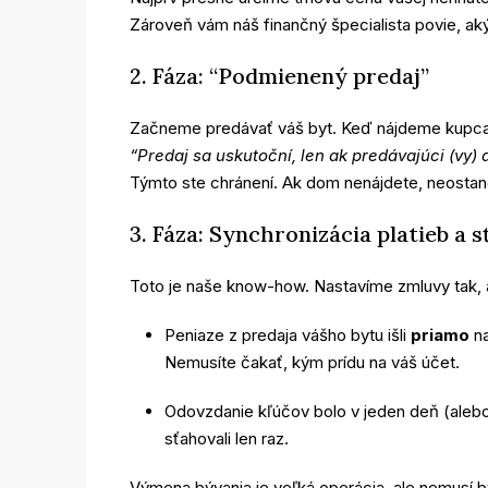
Zároveň vám náš finančný špecialista povie, ak
2. Fáza: “Podmienený predaj”
Začneme predávať váš byt. Keď nájdeme kupc
“Predaj sa uskutoční, len ak predávajúci (vy)
Týmto ste chránení. Ak dom nenájdete, neostane
3. Fáza: Synchronizácia platieb a 
Toto je naše know-how. Nastavíme zmluvy tak, 
Peniaze z predaja vášho bytu išli
priamo
na
Nemusíte čakať, kým prídu na váš účet.
Odovzdanie kľúčov bolo v jeden deň (aleb
sťahovali len raz.
Výmena bývania je veľká operácia, ale nemusí byť