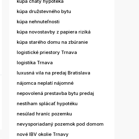
kúpa chaty hypotéka
kúpa družstevného bytu
kúpa nehnuteľnosti
kúpa novostavby z papiera riziká
kúpa starého domu na zbúranie
logistické priestory Trnava
logistika Trnava
luxusná vila na predaj Bratislava
nájomca neplatí nájomné
nepovolená prestavba bytu predaj
nestíham splácať hypotéku
nesúlad hraníc pozemku
nevysporiadaný pozemok pod domom
nové IBV okolie Trnavy