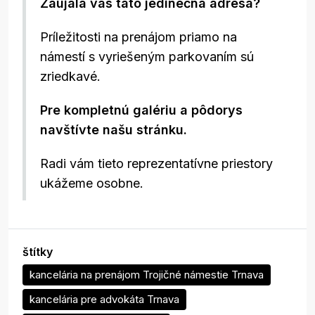
Zaujala vás táto jedinečná adresa?
Príležitosti na prenájom priamo na
námestí s vyriešeným parkovaním sú
zriedkavé.
Pre kompletnú galériu a pôdorys
navštívte našu stránku.
Radi vám tieto reprezentatívne priestory
ukážeme osobne.
štítky
kancelária na prenájom Trojičné námestie Trnava
kancelária pre advokáta Trnava