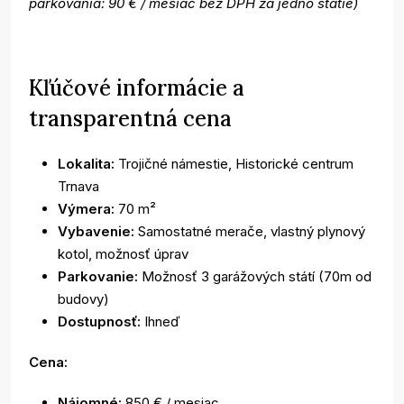
parkovania: 90 € / mesiac bez DPH za jedno státie)
Kľúčové informácie a
transparentná cena
Lokalita:
Trojičné námestie, Historické centrum
Trnava
Výmera:
70 m²
Vybavenie:
Samostatné merače, vlastný plynový
kotol, možnosť úprav
Parkovanie:
Možnosť 3 garážových státí (70m od
budovy)
Dostupnosť:
Ihneď
Cena:
Nájomné:
850 € / mesiac